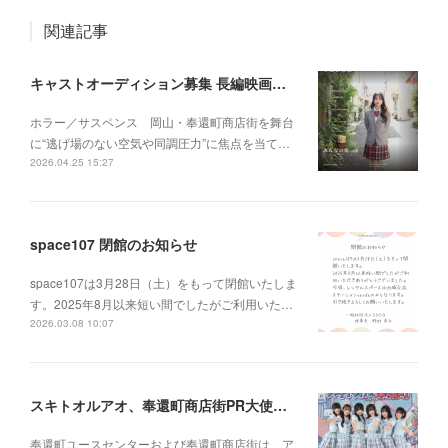
関連記事
キャストオーディション募集 長編映画 『みんなの街』
ホラー／サスペンス 岡山・奉還町商店街を舞台
に“逃げ場のない空気や同調圧力”に焦点を当て…
2026.04.25 15:27
space107 閉館のお知らせ
space107は3月28日（土）をもって閉館いたしま
す。2025年8月以来短い間でしたがご利用いた…
2026.03.08 10:07
スキトオルアオ、奉還町商店街PR大使に就任
奉還町ユースセンターおよび奉還町商店街は、ア