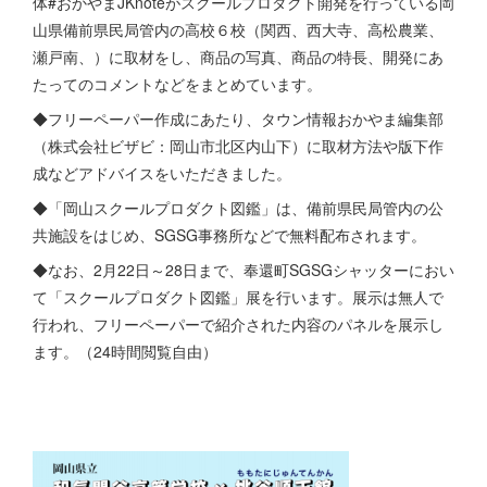
体#おかやまJKnoteがスクールプロダクト開発を行っている岡
山県備前県民局管内の高校６校（関西、西大寺、高松農業、
瀬戸南、）に取材をし、商品の写真、商品の特長、開発にあ
たってのコメントなどをまとめています。
◆フリーペーパー作成にあたり、タウン情報おかやま編集部
（株式会社ビザビ：岡山市北区内山下）に取材方法や版下作
成などアドバイスをいただきました。
◆「岡山スクールプロダクト図鑑」は、備前県民局管内の公
共施設をはじめ、SGSG事務所などで無料配布されます。
◆なお、2月22日～28日まで、奉還町SGSGシャッターにおい
て「スクールプロダクト図鑑」展を行います。展示は無人で
行われ、フリーペーパーで紹介された内容のパネルを展示し
ます。（24時間閲覧自由）