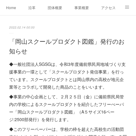
Home
沿革
団体概要
事業概要
アクセス
お問合せ
会員募集
グループ事業リンク集
2022.02.14 00:00
レンタルスペースについて
中期計画（2026-2031）
「岡山スクールプロダクト図鑑」発行のお
知らせ
◆一般社団法人SGSGは、令和3年度備前県民局地域づくり支
援事業の一環として「スクールプロダクト発信事業」を行っ
ています。スクールプロダクトとは岡山県内の高校が地元企
業等とコラボして開発した商品のことをいいます。
◆事業の中心企画として、２月２５日（金）に備前県民局管
内の学校によるスクールプロダクトを紹介したフリーぺーパ
ー「岡山スクールプロダクト図鑑」（A５サイズ16ペー
ジ:2500部発行）を発行します。
◆このフリーペーパーは、学校の枠を超えた高校生の活動団