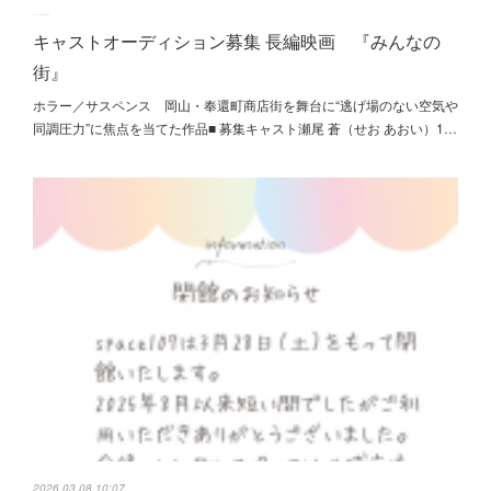
キャストオーディション募集 長編映画 『みんなの
街』
ホラー／サスペンス 岡山・奉還町商店街を舞台に“逃げ場のない空気や
同調圧力”に焦点を当てた作品■ 募集キャスト瀬尾 蒼（せお あおい）1…
2026.03.08 10:07