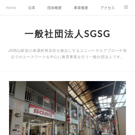
Home
沿革
団体概要
事業概要
アクセス
お問合せ
会員募集
グループ事業リンク集
一般社団法人SGSG
レンタルスペースについて
中期計画（2026-2031）
JR岡山駅前の奉還町商店街を拠点にするユニバーサルアプローチ視
点でのユースワークを中心に教育事業を行う一般社団法人です。