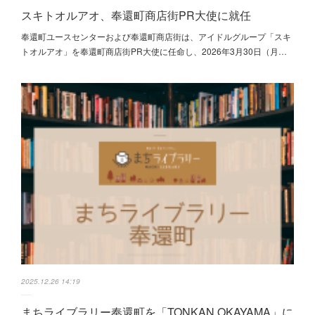
スキトオルアオ、奉還町商店街PR大使に就任
奉還町ユースセンターおよび奉還町商店街は、アイドルグループ「スキ
トオルアオ」を奉還町商店街PR大使に任命し、2026年3月30日（月…
2025.12.26 14:19
まちライブラリー奉還町を「TONKAN OKAYAMA」に