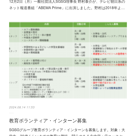
12月2日（月）一般社団法人SGSG理事長 野村泰介が、テレビ朝日系の
ネット報道番組「ABEMA Prime」に出演しました。野村は2018年よ…
2024.08.14 11:53
教育ボランティア・インターン募集
SGSGグループ教育ボランティア・インターンを募集します。対象：大
学生～30歳くらいまでの教育に興味・関心のある方内容：①ユースセ…