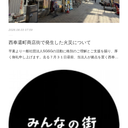
2026.08.03 07:59
西奉還町商店街で発生した火災について
平素より一般社団法人SGSGの活動に格別のご理解とご支援を賜り、厚
く御礼申し上げます。去る７月３１日昼前、当法人が拠点を置く西奉…