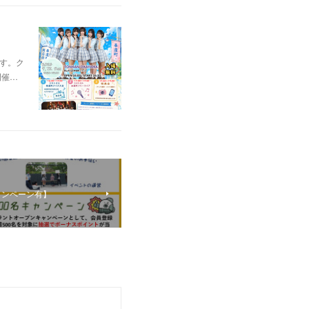
ます。ク
開催…
ャンペーン有】