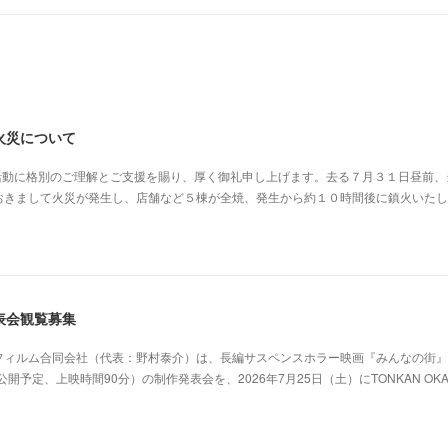
火災について
の活動に格別のご理解とご支援を賜り、厚く御礼申し上げます。去る７月３１日昼前、
おきまして火災が発生し、店舗など５棟が全焼、発生から約１０時間後に鎮火いたし
表会観覧募集
フィルム合同会社（代表：野村泰介）は、長編サスペンスホラー映画『みんなの街』
開予定、上映時間90分）の制作発表会を、2026年7月25日（土）にTONKAN OKA