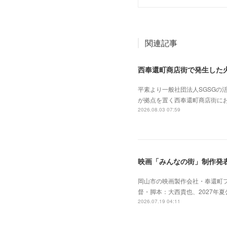
関連記事
西奉還町商店街で発生した
平素より一般社団法人SGSG
が拠点を置く西奉還町商店街に
2026.08.03 07:59
映画「みんなの街」制作発
岡山市の映画製作会社・奉還町
督・脚本：大西貴也、2027年夏公
2026.07.19 04:11