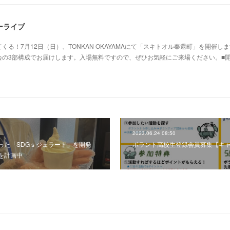
ーライブ
る！7月12日（日）、TONKAN OKAYAMAにて「スキトオル奉還町」を開催し
会の3部構成でお届けします。入場無料ですので、ぜひお気軽にご来場ください。■
2023.06.24 08:50
った「SDGｓジェラート」を開発
ボラント高校生登録会員募集【キ
を計画中