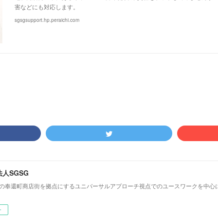
害などにも対応します。
sgsgsupport.hp.peraichi.com
人SGSG
前の奉還町商店街を拠点にするユニバーサルアプローチ視点でのユースワークを中心
ー