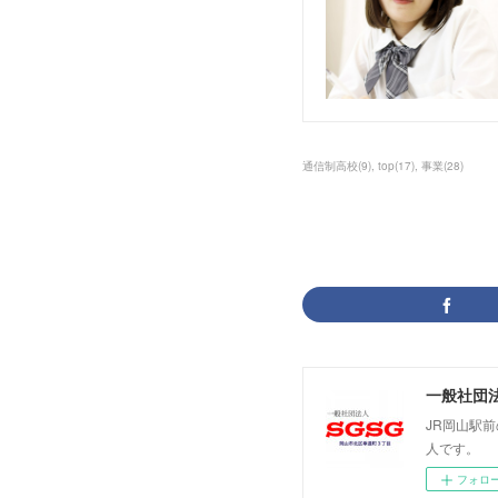
通信制高校
(
9
)
top
(
17
)
事業
(
28
)
一般社団法
JR岡山駅
人です。
フォロ