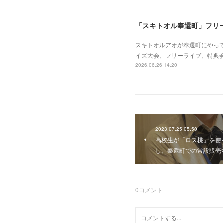
「スキトオル奉還町」フリ
スキトオルアオが奉還町にやってく
イズ大会、フリーライブ、特典
2026.06.26 14:20
2023.07.25 05:50
高校生が「ロス桃」を使
し、奉還町での常設販売
0
コメント