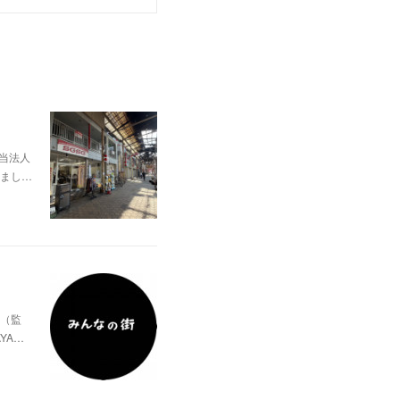
当法人
まし…
（監
YA…