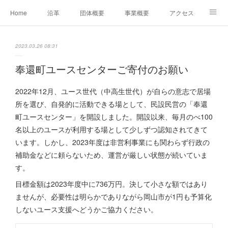
Home
沿革
団体概要
事業概要
アクセス
お問合せ
会員募集
グループ事業リンク集
2023.03.26 08:31
レンタルスペースについて
中期計画（2026-2031）
奉還町ユースセンターご寄付のお願い
2022年12月、ユース世代（中高生世代）が自らの意志で居場
所を選び、自発的に活動できる場として、民設民営の「奉還
町ユースセンター」を開設しました。開設以来、毎月のべ100
名以上のユースが利用する場として少しずつ認知されてきて
います。しかし、2023年度は非営利事業にも関わらず行政の
補助金などに頼らないため、運営が厳しい状態が続いていま
す。
目標金額は2023年度中に736万円。決して小さな額ではあり
ませんが、必要性は明らかでありながら岡山市が1円も予算化
しないユース支援へどうかご協力ください。