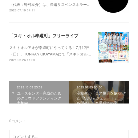
（代表：野村泰介）は、長編サスペンスホラー…
2026.07.19 04:11
「スキトオル奉還町」フリーライブ
スキトオルアオが奉還町にやってくる！7月12日
（日）、TONKAN OKAYAMAにて「スキトオル…
2026.06.26 14:20
2023.10.03 23:59
2023.07.25 05:50
ユースセンター完成のため
高校生が「ロス桃」を使っ
のクラウドファンディング
た「SDGｓジェラート」
実施中
を開発し、奉還町での常…
0
コメント