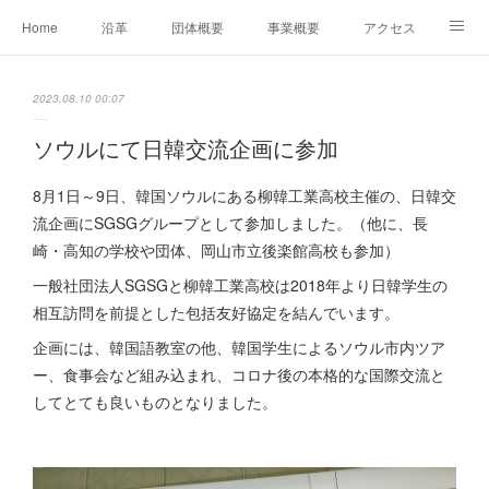
Home
沿革
団体概要
事業概要
アクセス
お問合せ
会員募集
グループ事業リンク集
2023.08.10 00:07
レンタルスペースについて
中期計画（2026-2031）
ソウルにて日韓交流企画に参加
8月1日～9日、韓国ソウルにある柳韓工業高校主催の、日韓交
流企画にSGSGグループとして参加しました。（他に、長
崎・高知の学校や団体、岡山市立後楽館高校も参加）
一般社団法人SGSGと柳韓工業高校は2018年より日韓学生の
相互訪問を前提とした包括友好協定を結んでいます。
企画には、韓国語教室の他、韓国学生によるソウル市内ツア
ー、食事会など組み込まれ、コロナ後の本格的な国際交流と
してとても良いものとなりました。