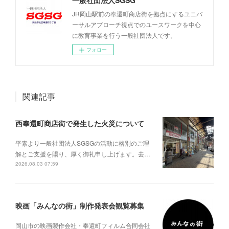
一般社団法人SGSG
JR岡山駅前の奉還町商店街を拠点にするユニバ
ーサルアプローチ視点でのユースワークを中心
に教育事業を行う一般社団法人です。
フォロー
関連記事
西奉還町商店街で発生した火災について
平素より一般社団法人SGSGの活動に格別のご理
解とご支援を賜り、厚く御礼申し上げます。去…
2026.08.03 07:59
映画「みんなの街」制作発表会観覧募集
岡山市の映画製作会社・奉還町フィルム合同会社