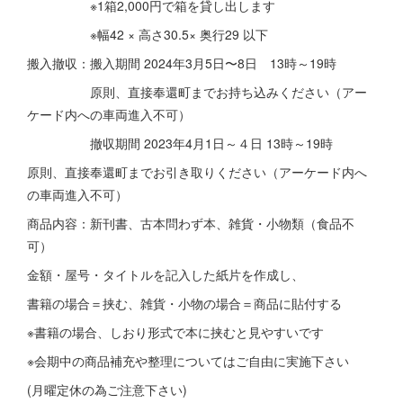
※1箱2,000円で箱を貸し出します
※幅42 × 高さ30.5× 奥行29 以下
搬入撤収：搬入期間 2024年3月5日〜8日 13時～19時
原則、直接奉還町までお持ち込みください（アー
ケード内への車両進入不可）
撤収期間 2023年4月1日～４日 13時～19時
原則、直接奉還町までお引き取りください（アーケード内へ
の車両進入不可）
商品内容：新刊書、古本問わず本、雑貨・小物類（食品不
可）
金額・屋号・タイトルを記入した紙片を作成し、
書籍の場合＝挟む、雑貨・小物の場合＝商品に貼付する
※書籍の場合、しおり形式で本に挟むと見やすいです
※会期中の商品補充や整理についてはご自由に実施下さい
(月曜定休の為ご注意下さい)