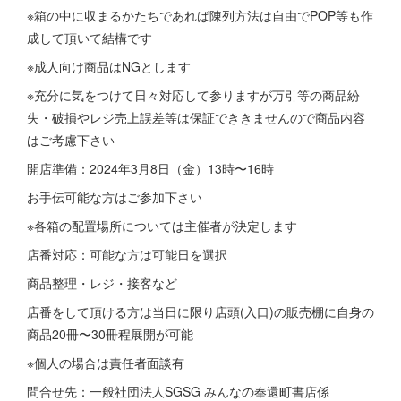
※箱の中に収まるかたちであれば陳列方法は自由でPOP等も作
成して頂いて結構です
※成人向け商品はNGとします
※充分に気をつけて日々対応して参りますが万引等の商品紛
失・破損やレジ売上誤差等は保証でききませんので商品内容
はご考慮下さい
開店準備：2024年3月8日（金）13時〜16時
お手伝可能な方はご参加下さい
※各箱の配置場所については主催者が決定します
店番対応：可能な方は可能日を選択
商品整理・レジ・接客など
店番をして頂ける方は当日に限り店頭(入口)の販売棚に自身の
商品20冊〜30冊程展開が可能
※個人の場合は責任者面談有
問合せ先：一般社団法人SGSG みんなの奉還町書店係