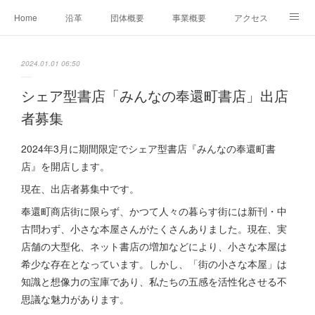
Home
沿革
団体概要
事業概要
アクセス
お問合せ
会員募集
グループ事業リンク集
2024.01.01 06:50
レンタルスペースについて
中期計画（2026-2031）
シェア型書店「みんなの奉還町書店」出店
者募集
2024年3月に期間限定でシェア型書店『みんなの奉還町書
店』を開店します。
現在、出店者募集中です。
奉還町商店街に限らず、かつて人々の暮らす街には新刊・中
古問わず、小さな本屋さんがたくさんありました。現在、実
店舗の大型化、ネット書店の増加などにより、小さな本屋は
希少な存在となっています。しかし、「街の小さな本屋」は
知識と想像力の宝庫であり、私たちの五感を活性化させる不
思議な魅力があります。