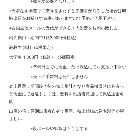
※屋号が必要となります
※円滑な企画進行に支障をきたすと主催者が判断した場合は即
時出店をお断りする事がありますので予めご了承下さい
※自動返信メールの受信ができるよう設定をお願い致します
出店費用：期間中1箱2,000円(税込)
高校生 無料（5棚限定）
大学生 1,000円（税込）（5棚限定）
※準備日までに現金または振込にてお支払い下さい
※売上に手数料は発生しません
売上返還：期間終了後の売上集計となり商品撤収時に各者へ
と現金にて返還もしくは手数料を出店者負担にて振込送金可
能
出店の箱：原則出店者自身で用意。積上仕様の為木製等が望
ましい
※段ボールや紙製は不可とする