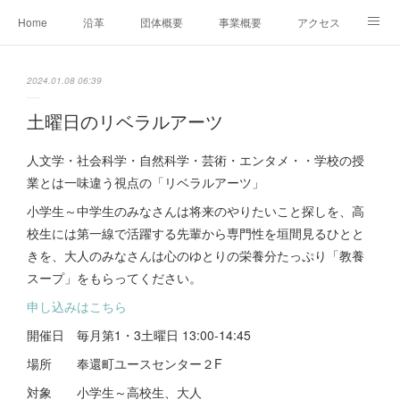
Home
沿革
団体概要
事業概要
アクセス
お問合せ
会員募集
グループ事業リンク集
2024.01.08 06:39
レンタルスペースについて
中期計画（2026-2031）
土曜日のリベラルアーツ
人文学・社会科学・自然科学・芸術・エンタメ・・学校の授
業とは一味違う視点の「リベラルアーツ」
小学生～中学生のみなさんは将来のやりたいこと探しを、高
校生には第一線で活躍する先輩から専門性を垣間見るひとと
きを、大人のみなさんは心のゆとりの栄養分たっぷり「教養
スープ」をもらってください。
申し込みはこちら
開催日 毎月第1・3土曜日 13:00-14:45
場所 奉還町ユースセンター２F
対象 小学生～高校生、大人