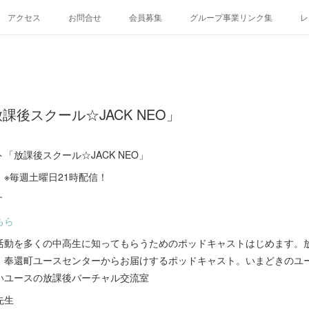
アクセス
お問合せ
会員募集
グループ事業リンク集
レ
後スクール☆JACK NEO」
「放課後スクール☆JACK NEO」
 ※毎週土曜日21時配信！
す
ちら
動を多くの中高生に知ってもらうためのポッドキャストはじめます。放課
、奉還町ユースセンターからお届けするポッドキャスト。いまどきのユ
いユースの放課後バーチャル交流室
先生