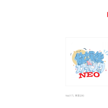
top
(
17
)
事業
(
28
)