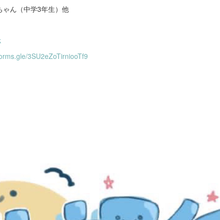
ちゃん（中学3年生）他
k
/forms.gle/3SU2eZoTirniooTf9