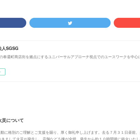
人SGSG
前の奉還町商店街を拠点にするユニバーサルアプローチ視点でのユースワークを中心
ー
火災について
の活動に格別のご理解とご支援を賜り、厚く御礼申し上げます。去る７月３１日昼前、
おきまして火災が発生し、店舗など５棟が全焼、発生から約１０時間後に鎮火いたし