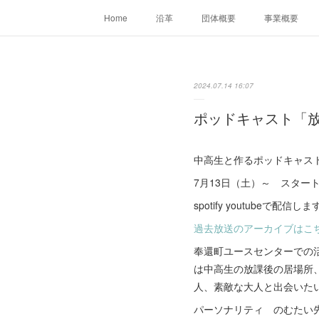
Home
沿革
団体概要
事業概要
2024.07.14 16:07
ポッドキャスト「放課
中高生と作るポッドキャスト
7月13日（土）～ スタート
spotify youtubeで配信しま
過去放送のアーカイブはこ
奉還町ユースセンターでの活
は中高生の放課後の居場所
人、素敵な大人と出会いた
パーソナリティ のむたい