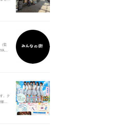
（監
YA…
ます。ク
開催…