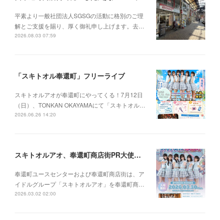
平素より一般社団法人SGSGの活動に格別のご理
解とご支援を賜り、厚く御礼申し上げます。去…
2026.08.03 07:59
「スキトオル奉還町」フリーライブ
スキトオルアオが奉還町にやってくる！7月12日
（日）、TONKAN OKAYAMAにて「スキトオル…
2026.06.26 14:20
スキトオルアオ、奉還町商店街PR大使に就任
奉還町ユースセンターおよび奉還町商店街は、ア
イドルグループ「スキトオルアオ」を奉還町商…
2026.03.02 02:00