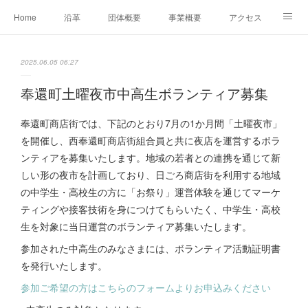
Home
沿革
団体概要
事業概要
アクセス
お問合せ
会員募集
グループ事業リンク集
2025.06.05 06:27
レンタルスペースについて
中期計画（2026-2031）
奉還町土曜夜市中高生ボランティア募集
奉還町商店街では、下記のとおり7月の1か月間「土曜夜市」
を開催し、西奉還町商店街組合員と共に夜店を運営するボラ
ンティアを募集いたします。地域の若者との連携を通じて新
しい形の夜市を計画しており、日ごろ商店街を利用する地域
の中学生・高校生の方に「お祭り」運営体験を通じてマーケ
ティングや接客技術を身につけてもらいたく、中学生・高校
生を対象に当日運営のボランティア募集いたします。
参加された中高生のみなさまには、ボランティア活動証明書
を発行いたします。
参加ご希望の方はこちらのフォームよりお申込みください