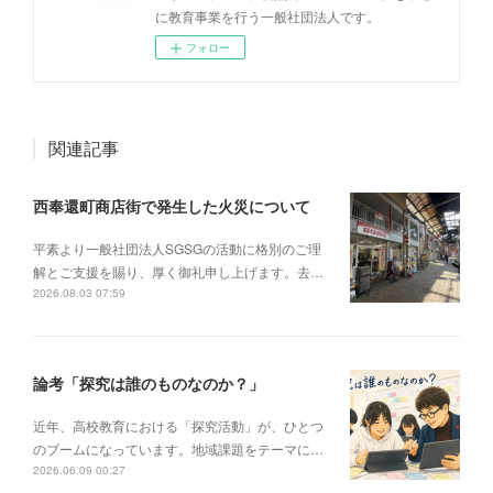
に教育事業を行う一般社団法人です。
フォロー
関連記事
西奉還町商店街で発生した火災について
平素より一般社団法人SGSGの活動に格別のご理
解とご支援を賜り、厚く御礼申し上げます。去…
2026.08.03 07:59
論考「探究は誰のものなのか？」
近年、高校教育における「探究活動」が、ひとつ
のブームになっています。地域課題をテーマに…
2026.06.09 00:27