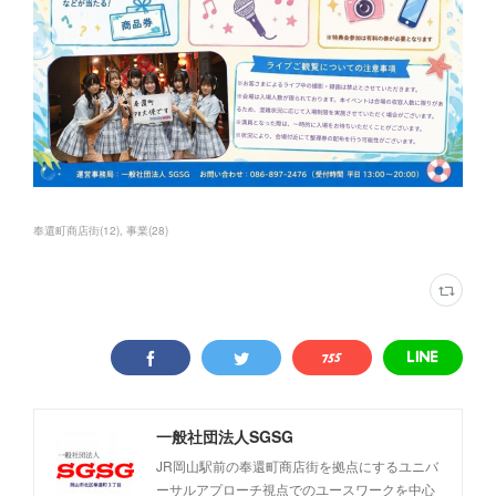
奉還町商店街
(
12
)
事業
(
28
)
一般社団法人SGSG
JR岡山駅前の奉還町商店街を拠点にするユニバ
ーサルアプローチ視点でのユースワークを中心