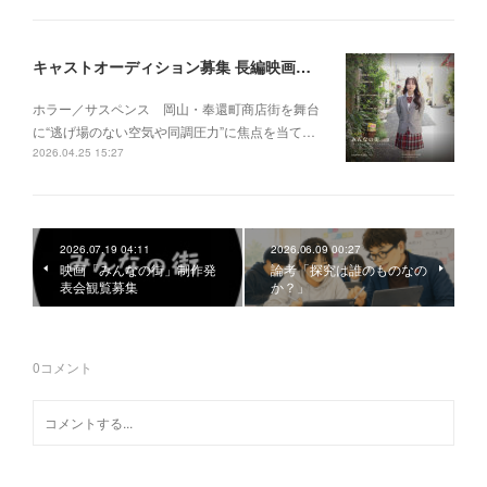
キャストオーディション募集 長編映画 『みんなの街』
ホラー／サスペンス 岡山・奉還町商店街を舞台
に“逃げ場のない空気や同調圧力”に焦点を当て…
2026.04.25 15:27
2026.07.19 04:11
2026.06.09 00:27
映画「みんなの街」制作発
論考「探究は誰のものなの
表会観覧募集
か？」
0
コメント