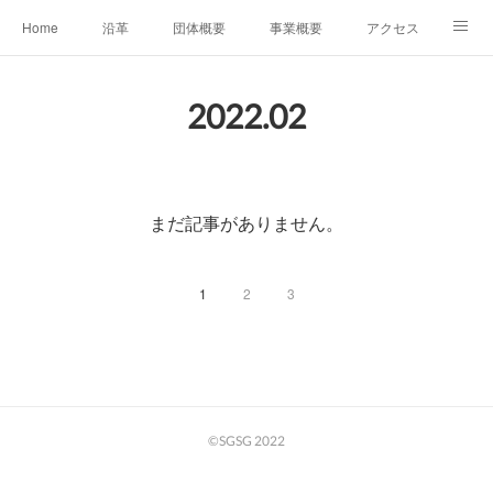
Home
沿革
団体概要
事業概要
アクセス
お問合せ
会員募集
グループ事業リンク集
2022
.
02
レンタルスペースについて
中期計画（2026-2031）
まだ記事がありません。
1
2
3
©SGSG 2022