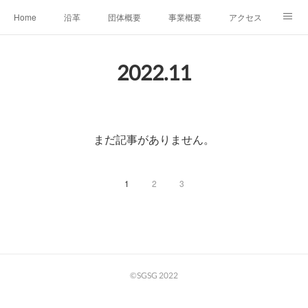
Home
沿革
団体概要
事業概要
アクセス
お問合せ
会員募集
グループ事業リンク集
2022
.
11
レンタルスペースについて
中期計画（2026-2031）
まだ記事がありません。
1
2
3
©SGSG 2022