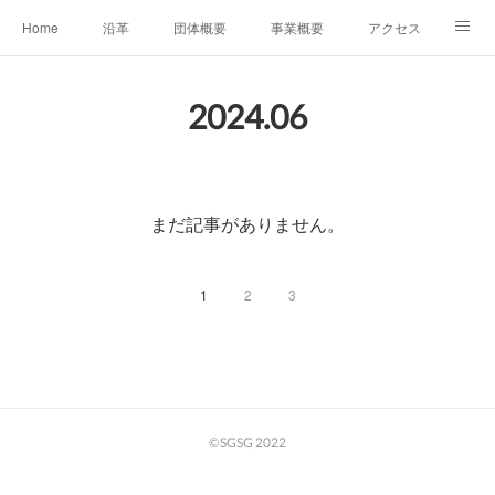
Home
沿革
団体概要
事業概要
アクセス
お問合せ
会員募集
グループ事業リンク集
2024
.
06
レンタルスペースについて
中期計画（2026-2031）
まだ記事がありません。
1
2
3
©SGSG 2022