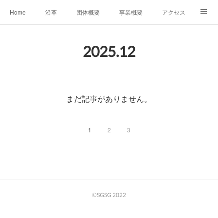
Home
沿革
団体概要
事業概要
アクセス
お問合せ
会員募集
グループ事業リンク集
2025
.
12
レンタルスペースについて
中期計画（2026-2031）
まだ記事がありません。
1
2
3
©SGSG 2022