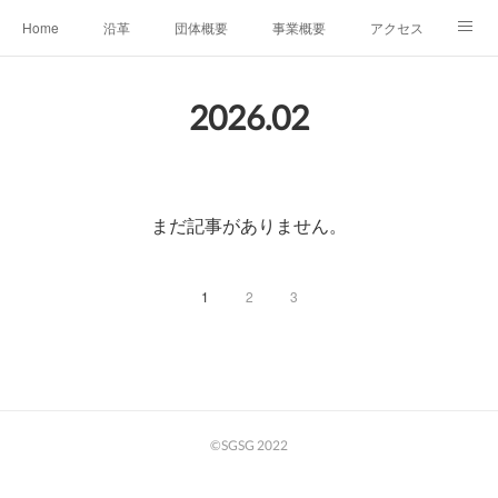
Home
沿革
団体概要
事業概要
アクセス
お問合せ
会員募集
グループ事業リンク集
2026
.
02
レンタルスペースについて
中期計画（2026-2031）
まだ記事がありません。
1
2
3
©SGSG 2022