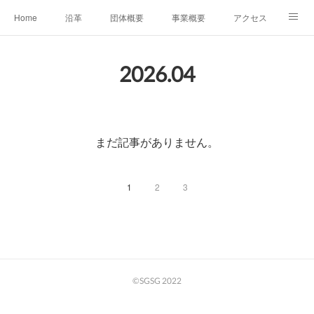
Home
沿革
団体概要
事業概要
アクセス
お問合せ
会員募集
グループ事業リンク集
2026
.
04
レンタルスペースについて
中期計画（2026-2031）
まだ記事がありません。
1
2
3
©SGSG 2022