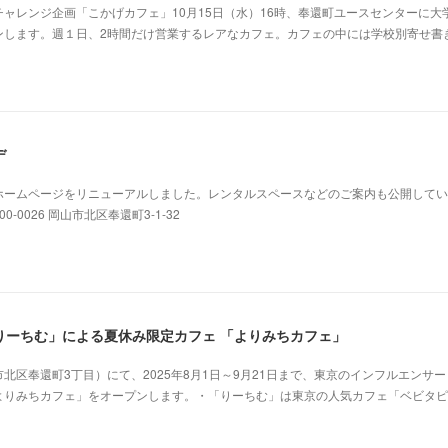
ャレンジ企画「こかげカフェ」10月15日（水）16時、奉還町ユースセンターに大
ンします。週１日、2時間だけ営業するレアなカフェ。カフェの中には学校別寄せ書
デ
ホームページをリニューアルしました。レンタルスペースなどのご案内も公開してい
0026 岡山市北区奉還町3-1-32
りーちむ」による夏休み限定カフェ 「よりみちカフェ」
北区奉還町3丁目）にて、2025年8月1日～9月21日まで、東京のインフルエンサ
よりみちカフェ」をオープンします。・「りーちむ」は東京の人気カフェ「ベビタピ