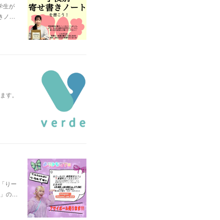
学生が
きノ…
ます。
ー「りー
」の…