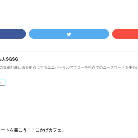
人SGSG
前の奉還町商店街を拠点にするユニバーサルアプローチ視点でのユースワークを中心
ー
学校別ノートを書こう！「こかげカフェ」