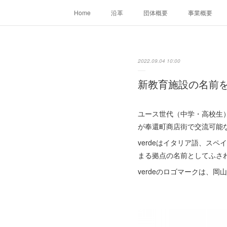
Home
沿革
団体概要
事業概要
2022.09.04 10:00
新教育施設の名前を「
ユース世代（中学・高校生
が奉還町商店街で交流可能な
verdeはイタリア語、ス
まる拠点の名前としてふさわ
verdeのロゴマークは、