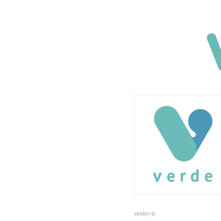
verde
(
19
)