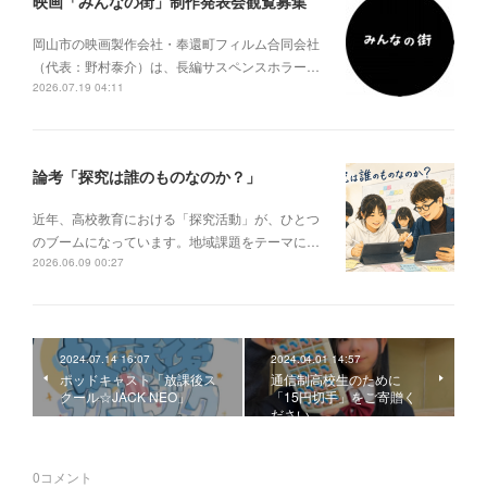
映画「みんなの街」制作発表会観覧募集
岡山市の映画製作会社・奉還町フィルム合同会社
（代表：野村泰介）は、長編サスペンスホラー…
2026.07.19 04:11
論考「探究は誰のものなのか？」
近年、高校教育における「探究活動」が、ひとつ
のブームになっています。地域課題をテーマに…
2026.06.09 00:27
2024.07.14 16:07
2024.04.01 14:57
ポッドキャスト「放課後ス
通信制高校生のために
クール☆JACK NEO」
「15円切手」をご寄贈く
ださい
0
コメント