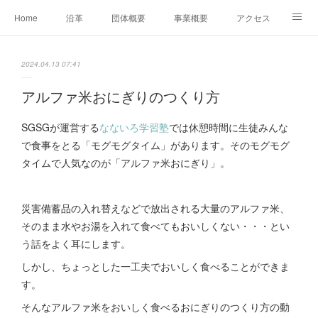
Home
沿革
団体概要
事業概要
アクセス
お問合せ
会員募集
グループ事業リンク集
2024.04.13 07:41
レンタルスペースについて
中期計画（2026-2031）
アルファ米おにぎりのつくり方
SGSGが運営する
なないろ学習塾
では休憩時間に生徒みんな
で食事をとる「モグモグタイム」があります。そのモグモグ
タイムで人気なのが「アルファ米おにぎり」。
災害備蓄品の入れ替えなどで放出される大量のアルファ米、
そのまま水やお湯を入れて食べてもおいしくない・・・とい
う話をよく耳にします。
しかし、ちょっとした一工夫でおいしく食べることができま
す。
そんなアルファ米をおいしく食べるおにぎりのつくり方の動