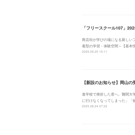
「フリースクール107」202
商店街が学びの場になる新しいフ
着型の学習・体験空間～【基本情
2025.09.25 15:11
【新設のお知らせ】岡山の
進学校で挫折した君へ。難関大
に行けなくなってしまった」「
2025.08.24 07:22