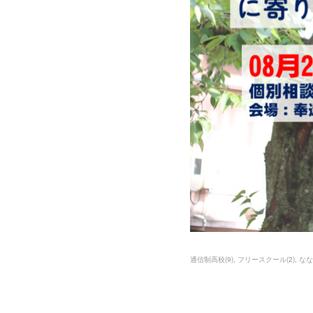
通信制高校
(
9
)
フリースクール
(
2
)
なな