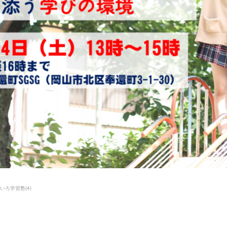
いろ学習塾
(
4
)