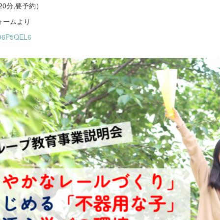
組20分,要予約）
ォームより
bi96P5QEL6