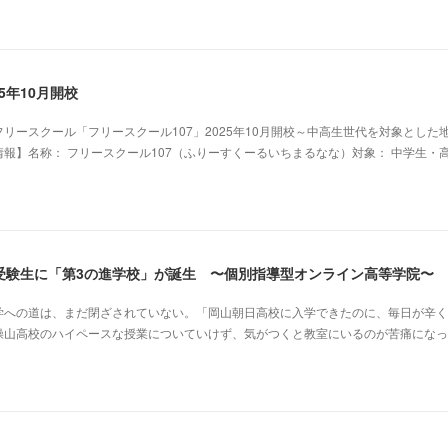
5年10月開校
リースクール「フリースクール107」2025年10月開校～中高生世代を対象とした
報】名称： フリースクール107（ふりーすくーるいちまるなな）対象： 中学生・
受験生に「第3の進学校」が誕生 〜個別指導型オンライン高等学院〜
学への道は、まだ閉ざされていない。「岡山朝日高校に入学できたのに、毎日が辛く
操山高校のハイペースな授業についていけず、気がつくと教室にいるのが苦痛になっ