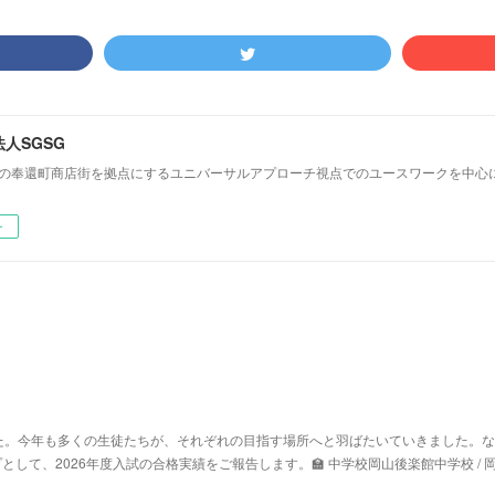
人SGSG
前の奉還町商店街を拠点にするユニバーサルアプローチ視点でのユースワークを中心
ー
た。今年も多くの生徒たちが、それぞれの目指す場所へと羽ばたいていきました。な
として、2026年度入試の合格実績をご報告します。🏫 中学校岡山後楽館中学校 / 