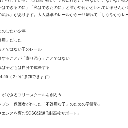
りしている、忘れ物が多い、学校に行きたがらない、、なかなか親の
子はできるのに」「私はできたのに」と誰かや何かと比べていませんか
の流れ」があります。大人基準のレールから一旦離れて「しなやかなレ
たのむたい少年
器用」だった
アではない子のレール
することが「寄り添う」ことではない
ば子どもは自分で成長する
:15-14:55（２つに参加できます）
」ができるフリースクールを創ろう
ジプシー保護者が作った「不器用な子」のための学習塾」
エンスを育むSGSG流通信制高校サポート」