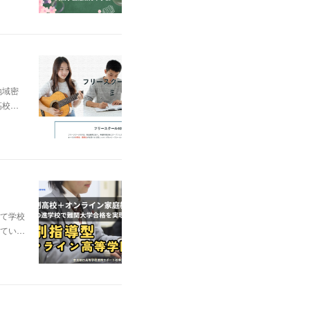
地域密
高校…
て学校
てい…