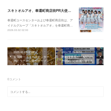
スキトオルアオ、奉還町商店街PR大使に就任
奉還町ユースセンターおよび奉還町商店街は、ア
イドルグループ「スキトオルアオ」を奉還町商…
2026.03.02 02:00
2025.02.23 03:55
2024.12.03 09:55
全国唯一！ユースセンター
野村理事長が「ABEMA
内にラーメン屋がオープン
Prime」に出演しました
しました
0
コメント