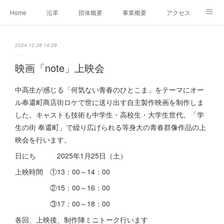
Home
沿革
団体概要
事業概要
アクセス
お問合せ
会員募集
グループ事業リンク集
2024.12.08 14:28
レンタルスペースについて
中期計画（2026-2031）
映画「note」上映会
中高生が感じる「何気ない青春のひとこま」をテーマにオー
ル奉還町商店街ロケで世に送り出す自主製作映画を制作しま
した。キャストも技術も中学生・高校生・大学生世代。「学
生の街 奉還町」で繰り広げられる等身大の青春群像作品の上
映会を行います。
日にち 2025年1月25日（土）
上映時間 ①13：00～14：00
②15：00～16：00
③17：00～18：00
各回、上映後、制作陣ミニトーク行います