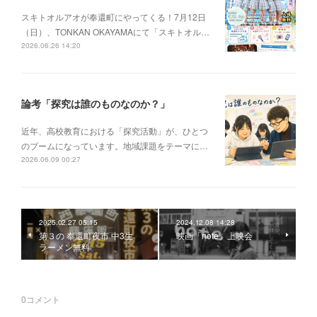
スキトオルアオが奉還町にやってくる！7月12日
（日）、TONKAN OKAYAMAにて「スキトオル…
2026.06.26 14:20
論考「探究は誰のものなのか？」
近年、高校教育における「探究活動」が、ひとつ
のブームになっています。地域課題をテーマに…
2026.06.09 00:27
2025.02.27 05:15
2024.12.08 14:28
第３の 奉還町夜市 中3生
映画「note」上映会
ラーメン無料
0
コメント