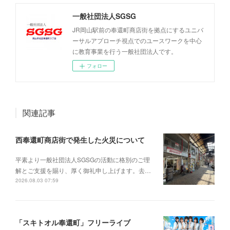
一般社団法人SGSG
JR岡山駅前の奉還町商店街を拠点にするユニバ
ーサルアプローチ視点でのユースワークを中心
に教育事業を行う一般社団法人です。
フォロー
関連記事
西奉還町商店街で発生した火災について
平素より一般社団法人SGSGの活動に格別のご理
解とご支援を賜り、厚く御礼申し上げます。去…
2026.08.03 07:59
「スキトオル奉還町」フリーライブ