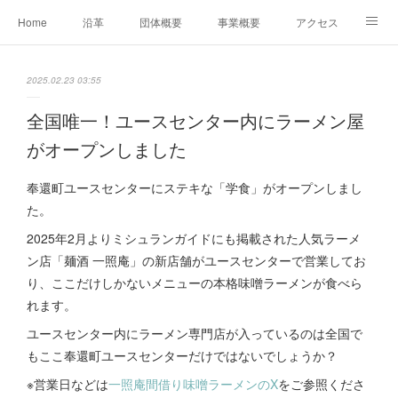
Home
沿革
団体概要
事業概要
アクセス
お問合せ
会員募集
グループ事業リンク集
2025.02.23 03:55
レンタルスペースについて
中期計画（2026-2031）
全国唯一！ユースセンター内にラーメン屋
がオープンしました
奉還町ユースセンターにステキな「学食」がオープンしまし
た。
2025年2月よりミシュランガイドにも掲載された人気ラーメ
ン店「麺酒 一照庵」の新店舗がユースセンターで営業してお
り、ここだけしかないメニューの本格味噌ラーメンが食べら
れます。
ユースセンター内にラーメン専門店が入っているのは全国で
もここ奉還町ユースセンターだけではないでしょうか？
※営業日などは
一照庵間借り味噌ラーメンのX
をご参照くださ