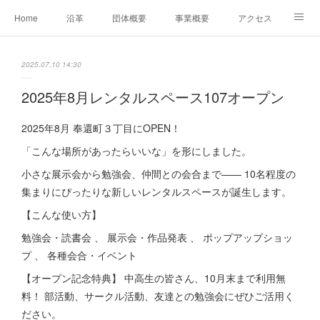
Home
沿革
団体概要
事業概要
アクセス
お問合せ
会員募集
グループ事業リンク集
2025.07.10 14:30
レンタルスペースについて
中期計画（2026-2031）
2025年8月レンタルスペース107オープン
2025年8月 奉還町３丁目にOPEN！
「こんな場所があったらいいな」を形にしました。
小さな展示会から勉強会、仲間との会合まで—— 10名程度の
集まりにぴったりな新しいレンタルスペースが誕生します。
【こんな使い方】
勉強会・読書会 、 展示会・作品発表 、 ポップアップショッ
プ 、 各種会合・イベント
【オープン記念特典】 中高生の皆さん、10月末まで利用無
料！ 部活動、サークル活動、友達との勉強会にぜひご活用く
ださい。