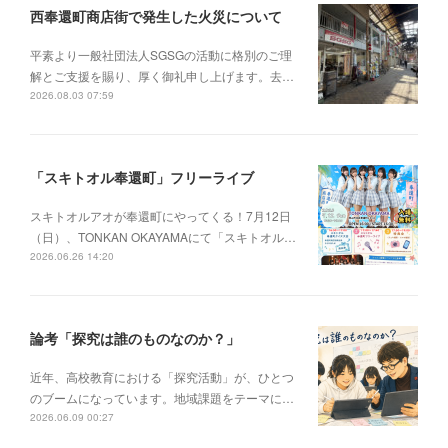
西奉還町商店街で発生した火災について
平素より一般社団法人SGSGの活動に格別のご理
解とご支援を賜り、厚く御礼申し上げます。去…
2026.08.03 07:59
「スキトオル奉還町」フリーライブ
スキトオルアオが奉還町にやってくる！7月12日
（日）、TONKAN OKAYAMAにて「スキトオル…
2026.06.26 14:20
論考「探究は誰のものなのか？」
近年、高校教育における「探究活動」が、ひとつ
のブームになっています。地域課題をテーマに…
2026.06.09 00:27