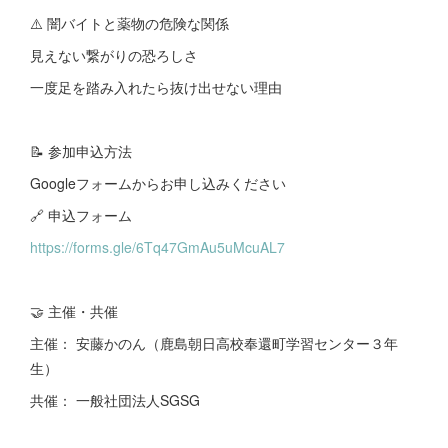
⚠️ 闇バイトと薬物の危険な関係
見えない繋がりの恐ろしさ
一度足を踏み入れたら抜け出せない理由
📝 参加申込方法
Googleフォームからお申し込みください
🔗 申込フォーム
https://forms.gle/6Tq47GmAu5uMcuAL7
🤝 主催・共催
主催： 安藤かのん（鹿島朝日高校奉還町学習センター３年
生）
共催： 一般社団法人SGSG