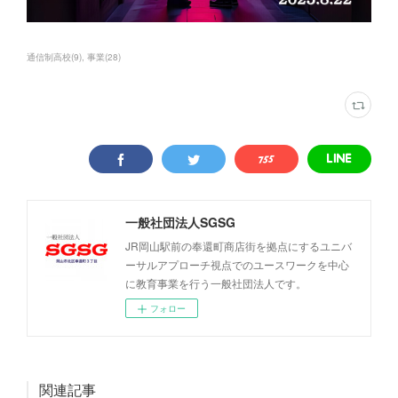
通信制高校
(
9
)
事業
(
28
)
一般社団法人SGSG
JR岡山駅前の奉還町商店街を拠点にするユニバ
ーサルアプローチ視点でのユースワークを中心
に教育事業を行う一般社団法人です。
フォロー
関連記事