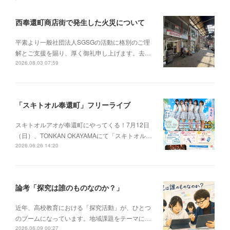
西奉還町商店街で発生した火災について
平素より一般社団法人SGSGの活動に格別のご理
解とご支援を賜り、厚く御礼申し上げます。去…
2026.08.03 07:59
「スキトオル奉還町」フリーライブ
スキトオルアオが奉還町にやってくる！7月12日
（日）、TONKAN OKAYAMAにて「スキトオル…
2026.06.26 14:20
論考「探究は誰のものなのか？」
近年、高校教育における「探究活動」が、ひとつ
のブームになっています。地域課題をテーマに…
2026.06.09 00:27