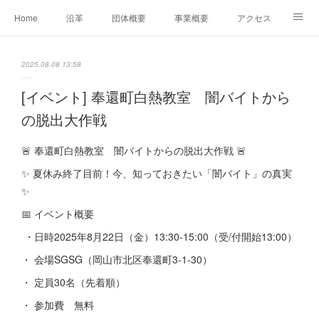
Home
沿革
団体概要
事業概要
アクセス
お問合せ
会員募集
グループ事業リンク集
2025.08.08 13:58
レンタルスペースについて
中期計画（2026-2031）
[イベント] 奉還町白熱教室 闇バイトから
の脱出大作戦
🚨 奉還町白熱教室 闇バイトからの脱出大作戦 🚨
✨ 夏休み終了目前！今、知っておきたい「闇バイト」の真実
✨
📅 イベント概要
・日時2025年8月22日（金）13:30-15:00（受/付開始13:00）
・ 会場SGSG（岡山市北区奉還町3-1-30）
・ 定員30名（先着順）
・ 参加費 無料