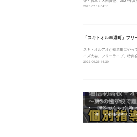
督・脚本：大西貴也、2027年夏公
2026.07.19 04:11
「スキトオル奉還町」フリ
スキトオルアオが奉還町にやってく
イズ大会、フリーライブ、特典
2026.06.26 14:20
2025.08.24 07:22
【新設のお知らせ】岡山
生 〜個別指導型オンラ