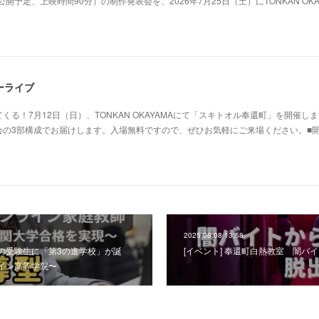
開予定、上映時間90分）の制作発表会を、2026年7月25日（土）にTONKAN OKA
ーライブ
る！7月12日（日）、TONKAN OKAYAMAにて「スキトオル奉還町」を開催し
会の3部構成でお届けします。入場無料ですので、ぜひお気軽にご来場ください。■
2025.08.08 13:58
の受験生に「第3の進学校」が誕
[イベント] 奉還町白熱教室 闇バ
イン高等学院〜