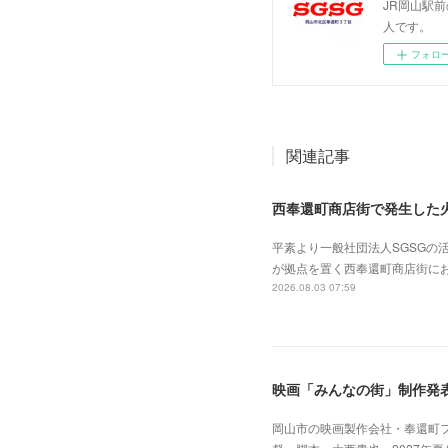
JR岡山駅
人です。
フォロ
関連記事
西奉還町商店街で発生した
平素より一般社団法人SGSG
が拠点を置く西奉還町商店街に
2026.08.03 07:59
映画「みんなの街」制作発
岡山市の映画製作会社・奉還町