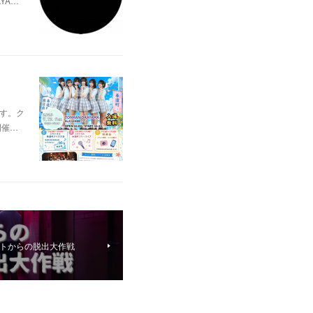
YA…
ます。ク
開催…
イトからの脱出大作戦