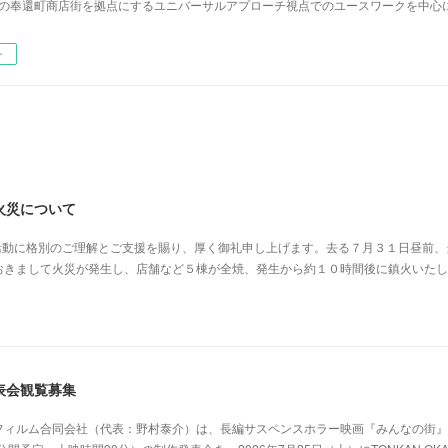
前の奉還町商店街を拠点にするユニバーサルアプローチ視点でのユースワークを中心
ー
火災について
の活動に格別のご理解とご支援を賜り、厚く御礼申し上げます。去る７月３１日昼前、
おきまして火災が発生し、店舗など５棟が全焼、発生から約１０時間後に鎮火いたし
表会観覧募集
フィルム合同会社（代表：野村泰介）は、長編サスペンスホラー映画『みんなの街』