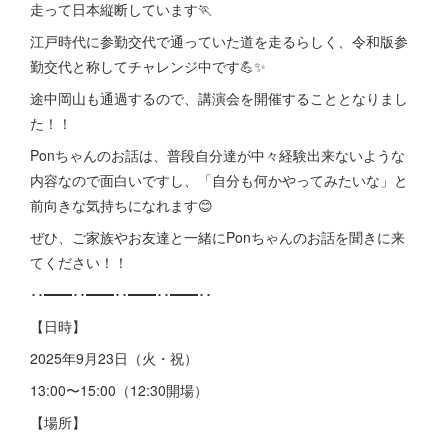
走って日本縦断しています🏃
江戸時代に参勤交代で通っていた道を走るらしく、令和版参
勤交代と称してチャレンジ中です💪✨
途中岡山も通過するので、講演会を開催することとなりまし
た！！
Ponちゃんのお話は、普段自分達が中々経験出来ないような
内容なので面白いですし、「自分も何かやってみたいな」と
前向きな気持ちになれます😊
ぜひ、ご家族やお友達と一緒にPonちゃんのお話を聞きに来
てください！！
･･━━･･━━･･━━･･━━･･
【日時】
2025年9月23日（火・祝）
13:00〜15:00（12:30開場）
【場所】