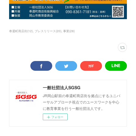
奉還町商店街
(
12
)
プレスリリース
(
20
)
事業
(
28
)
一般社団法人SGSG
JR岡山駅前の奉還町商店街を拠点にするユニバ
ーサルアプローチ視点でのユースワークを中心
に教育事業を行う一般社団法人です。
フォロー