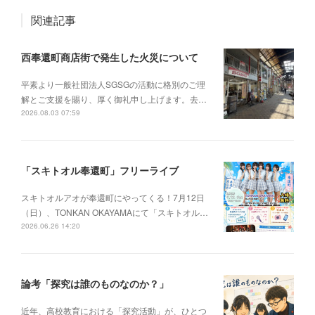
関連記事
西奉還町商店街で発生した火災について
平素より一般社団法人SGSGの活動に格別のご理
解とご支援を賜り、厚く御礼申し上げます。去…
2026.08.03 07:59
「スキトオル奉還町」フリーライブ
スキトオルアオが奉還町にやってくる！7月12日
（日）、TONKAN OKAYAMAにて「スキトオル…
2026.06.26 14:20
論考「探究は誰のものなのか？」
近年、高校教育における「探究活動」が、ひとつ