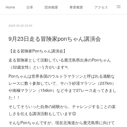
Home
沿革
団体概要
事業概要
アクセス
お問合せ
会員募集
グループ事業リンク集
2025.09.22 00:54
レンタルスペースについて
中期計画（2026-2031）
9月23日走る冒険家ponちゃん講演会
【走る冒険家Ponちゃん講演会】
走る冒険家として活動している鹿児島県出身のPonちゃん
（32歳女性）という方がいます🏃
Ponちゃんは世界各国のウルトラマラソンと呼ばれる過酷な
レースに数々参加していて、サハラ砂漠マラソン（237km）
や南極マラソン（154km）など今まで27レース走ってきまし
た！！
そしてそういった自身の経験から、チャレンジすることの楽
しさを伝える講演活動もしています😊
そんなPonちゃんですが、現在北海道から鹿児島県に向けて