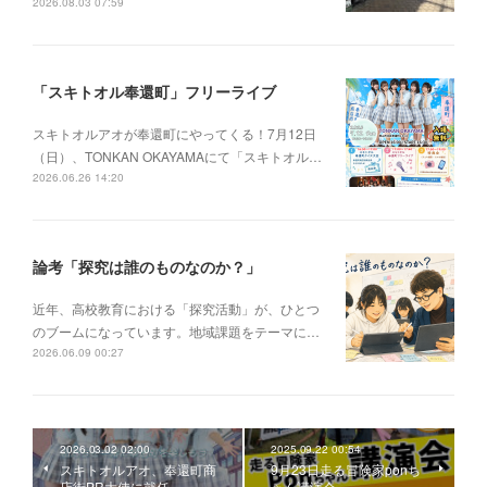
2026.08.03 07:59
「スキトオル奉還町」フリーライブ
スキトオルアオが奉還町にやってくる！7月12日
（日）、TONKAN OKAYAMAにて「スキトオル…
2026.06.26 14:20
論考「探究は誰のものなのか？」
近年、高校教育における「探究活動」が、ひとつ
のブームになっています。地域課題をテーマに…
2026.06.09 00:27
2026.03.02 02:00
2025.09.22 00:54
スキトオルアオ、奉還町商
9月23日走る冒険家ponち
店街PR大使に就任
ゃん講演会