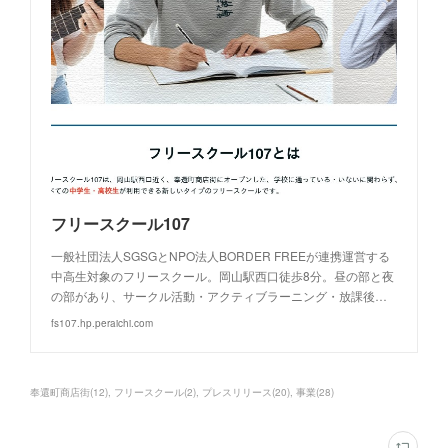
フリースクール107
一般社団法人SGSGとNPO法人BORDER FREEが連携運営する
中高生対象のフリースクール。岡山駅西口徒歩8分。昼の部と夜
の部があり、サークル活動・アクティブラーニング・放課後…
fs107.hp.peraichi.com
奉還町商店街
(
12
)
フリースクール
(
2
)
プレスリリース
(
20
)
事業
(
28
)