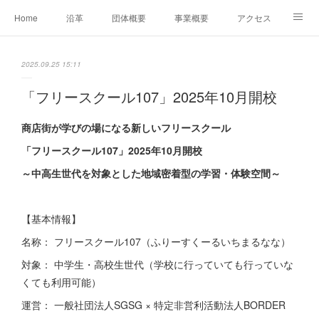
Home
沿革
団体概要
事業概要
アクセス
お問合せ
会員募集
グループ事業リンク集
2025.09.25 15:11
レンタルスペースについて
中期計画（2026-2031）
「フリースクール107」2025年10月開校
商店街が学びの場になる新しいフリースクール
「フリースクール107」2025年10月開校
～中高生世代を対象とした地域密着型の学習・体験空間～
【基本情報】
名称： フリースクール107（ふりーすくーるいちまるなな）
対象： 中学生・高校生世代（学校に行っていても行っていな
くても利用可能）
運営： 一般社団法人SGSG × 特定非営利活動法人BORDER