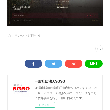
プレスリリース
(
20
)
事業
(
28
)
一般社団法人SGSG
JR岡山駅前の奉還町商店街を拠点にするユニバ
ーサルアプローチ視点でのユースワークを中心
に教育事業を行う一般社団法人です。
フォロー