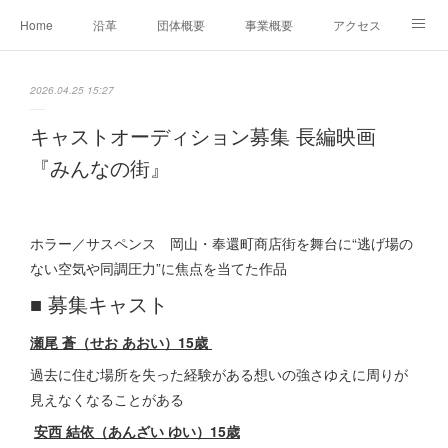
Home
沿革
団体概要
事業概要
アクセス
お問合せ
会員募集
グループ事業リンク集
2026.04.25 15:27
レンタルスペースについて
中期計画（2026-2031）
キャストオーディション募集 長編映画
『みんなの街』
ホラー／サスペンス 岡山・奉還町商店街を舞台に“逃げ場の
ない空気や同調圧力”に焦点を当てた作品
■ 募集キャスト
瀬尾 蒼（せお あおい）15歳
過去に住む場所を失った経験がある想いの強さゆえに周りが
見えなくなることがある
安西 結依（あんざい ゆい）15歳