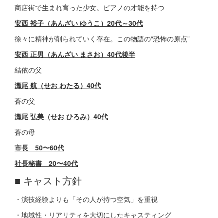
商店街で生まれ育った少女。ピアノの才能を持つ
安西 裕子（あんざい ゆうこ）20代～30代
徐々に精神が削られていく存在。この物語の“恐怖の原点”
安西 正男（あんざい まさお）40代後半
結依の父
瀬尾 航（せお わたる）40代
蒼の父
瀬尾 弘美（せお ひろみ）40代
蒼の母
市長 50〜60代
社長秘書 20〜40代
■ キャスト方針
・演技経験よりも「その人が持つ空気」を重視
・地域性・リアリティを大切にしたキャスティング