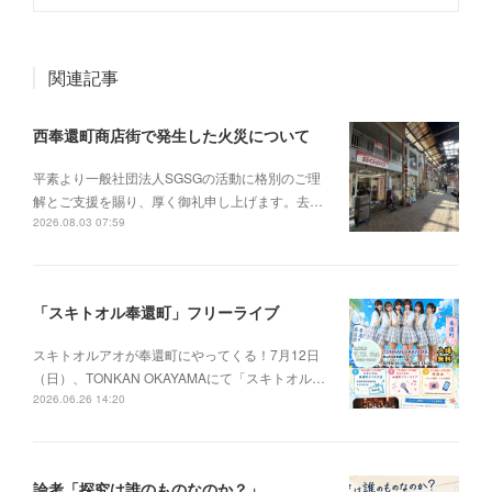
関連記事
西奉還町商店街で発生した火災について
平素より一般社団法人SGSGの活動に格別のご理
解とご支援を賜り、厚く御礼申し上げます。去…
2026.08.03 07:59
「スキトオル奉還町」フリーライブ
スキトオルアオが奉還町にやってくる！7月12日
（日）、TONKAN OKAYAMAにて「スキトオル…
2026.06.26 14:20
論考「探究は誰のものなのか？」