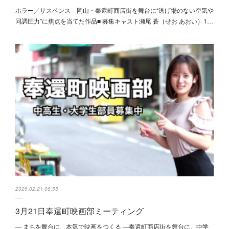
ホラー／サスペンス 岡山・奉還町商店街を舞台に“逃げ場のない空気や
同調圧力”に焦点を当てた作品■ 募集キャスト瀬尾 蒼（せお あおい）1…
2026.02.21 08:55
3月21日奉還町映画部ミーティング
― まちを舞台に、本気で映画をつくる ―奉還町商店街を舞台に、中学