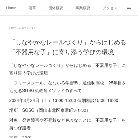
Home
沿革
団体概要
事業概要
アクセス
お問合せ
会員募集
グループ事業リンク集
2024.08.04 13:41
レンタルスペースについて
中期計画（2026-2031）
「しなやかなレールづくり」からはじめる
「不器用な子」に寄り添う学びの環境
「しなやかなレールづくり」からはじめる「不器用な子」に
寄り添う学びの環境
フリースクール、なないろ学習塾、通信制高校、25年目を
迎えるSGSG流教育メソッドのすべて
2024年8月24日（土）13:00-15:00 個別相談15:00-16:00
場所 SGSG（岡山市北区奉還町3-1-30）
対象 発達障害や不登校など色々なことに「不器用な子」を
持つ保護者
定員 20名