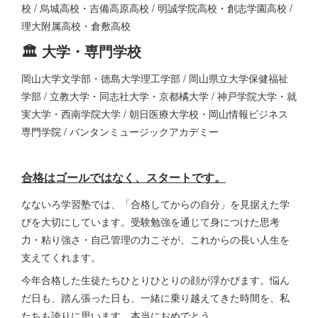
校 / 烏城高校・吉備高原高校 / 明誠学院高校・創志学園高校 /
理大附属高校・倉敷高校
🏛️ 大学・専門学校
岡山大学文学部・徳島大学理工学部 / 岡山県立大学保健福祉
学部 / 立教大学・同志社大学・京都橘大学 / 神戸学院大学・就
実大学・西南学院大学 / 朝日医療大学校・岡山情報ビジネス
専門学院 / バンタンミュージックアカデミー
合格はゴールではなく、スタートです。
なないろ学習塾では、「合格してからの自分」を見据えた学
びを大切にしています。受験勉強を通じて身につけた思考
力・粘り強さ・自己管理の力こそが、これからの長い人生を
支えてくれます。
今年合格した生徒たちひとりひとりの顔が浮かびます。悩ん
だ日も、踏ん張った日も、一緒に乗り越えてきた時間を、私
たちも誇りに思います。本当におめでとう。