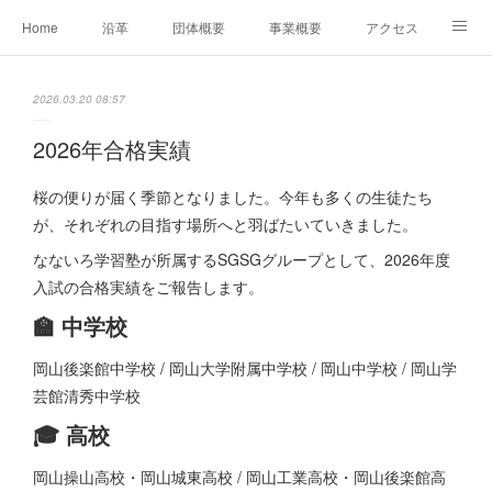
Home
沿革
団体概要
事業概要
アクセス
お問合せ
会員募集
グループ事業リンク集
2026.03.20 08:57
レンタルスペースについて
中期計画（2026-2031）
2026年合格実績
桜の便りが届く季節となりました。今年も多くの生徒たち
が、それぞれの目指す場所へと羽ばたいていきました。
なないろ学習塾が所属するSGSGグループとして、2026年度
入試の合格実績をご報告します。
🏫 中学校
岡山後楽館中学校 / 岡山大学附属中学校 / 岡山中学校 / 岡山学
芸館清秀中学校
🎓 高校
岡山操山高校・岡山城東高校 / 岡山工業高校・岡山後楽館高