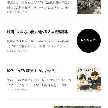
平素より一般社団法人SGSGの活動に格別のご理
解とご支援を賜り、厚く御礼申し上げます。去…
2026.08.03 07:59
映画「みんなの街」制作発表会観覧募集
岡山市の映画製作会社・奉還町フィルム合同会社
（代表：野村泰介）は、長編サスペンスホラー…
2026.07.19 04:11
論考「探究は誰のものなのか？」
近年、高校教育における「探究活動」が、ひとつ
のブームになっています。地域課題をテーマに…
2026.06.09 00:27