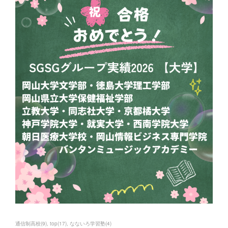
通信制高校
(
9
)
top
(
17
)
なないろ学習塾
(
4
)