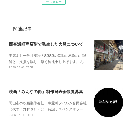
フォロー
関連記事
西奉還町商店街で発生した火災について
平素より一般社団法人SGSGの活動に格別のご理
解とご支援を賜り、厚く御礼申し上げます。去…
2026.08.03 07:59
映画「みんなの街」制作発表会観覧募集
岡山市の映画製作会社・奉還町フィルム合同会社
（代表：野村泰介）は、長編サスペンスホラー…
2026.07.19 04:11