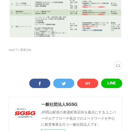
top
(
17
)
事業
(
28
)
一般社団法人SGSG
JR岡山駅前の奉還町商店街を拠点にするユニバ
ーサルアプローチ視点でのユースワークを中心
に教育事業を行う一般社団法人です。