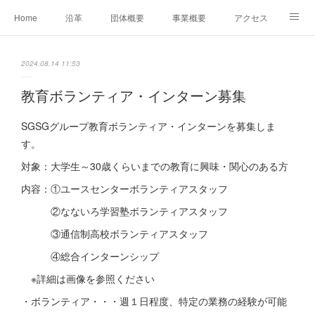
Home
沿革
団体概要
事業概要
アクセス
お問合せ
会員募集
グループ事業リンク集
2024.08.14 11:53
レンタルスペースについて
中期計画（2026-2031）
教育ボランティア・インターン募集
SGSGグループ教育ボランティア・インターンを募集しま
す。
対象：大学生～30歳くらいまでの教育に興味・関心のある方
内容：①ユースセンターボランティアスタッフ
②なないろ学習塾ボランティアスタッフ
③通信制高校ボランティアスタッフ
④総合インターンシップ
※詳細は画像を参照ください
・ボランティア・・・週１日程度、特定の業務の経験が可能