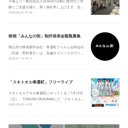
平素より一般社団法人SGSGの活動に格別のご理
解とご支援を賜り、厚く御礼申し上げます。去…
2026.08.03 07:59
映画「みんなの街」制作発表会観覧募集
岡山市の映画製作会社・奉還町フィルム合同会社
（代表：野村泰介）は、長編サスペンスホラー…
2026.07.19 04:11
「スキトオル奉還町」フリーライブ
スキトオルアオが奉還町にやってくる！7月12日
（日）、TONKAN OKAYAMAにて「スキトオル…
2026.06.26 14:20