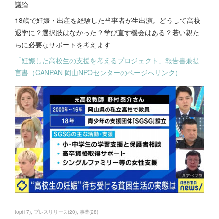
議論
18歳で妊娠・出産を経験した当事者が生出演。どうして高校
退学に？選択肢はなかった？学び直す機会はある？若い親た
ちに必要なサポートを考えます
「妊娠した高校生の支援を考えるプロジェクト」報告書兼提
言書（CANPAN 岡山NPOセンターのページへリンク）
top
(
17
)
プレスリリース
(
20
)
事業
(
28
)