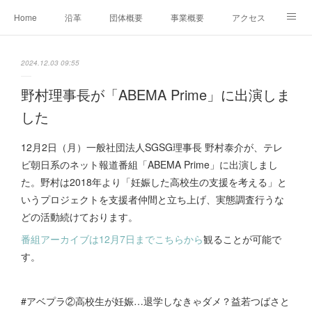
Home
沿革
団体概要
事業概要
アクセス
お問合せ
会員募集
グループ事業リンク集
2024.12.03 09:55
レンタルスペースについて
中期計画（2026-2031）
野村理事長が「ABEMA Prime」に出演しま
した
12月2日（月）一般社団法人SGSG理事長 野村泰介が、テレ
ビ朝日系のネット報道番組「ABEMA Prime」に出演しまし
た。野村は2018年より「妊娠した高校生の支援を考える」と
いうプロジェクトを支援者仲間と立ち上げ、実態調査行うな
どの活動続けております。
番組アーカイブは12月7日までこちらから
観ることが可能で
す。
#アベプラ②高校生が妊娠…退学しなきゃダメ？益若つばさと