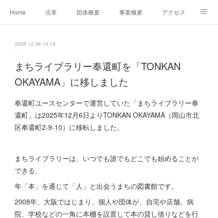
Home
沿革
団体概要
事業概要
アクセス
お問合せ
会員募集
グループ事業リンク集
2025.12.26 14:19
レンタルスペースについて
中期計画（2026-2031）
まちライブラリー奉還町を「TONKAN
OKAYAMA」に移しました
奉還町ユースセンターで運営していた「まちライブラリー奉
還町」は2025年12月6日よりTONKAN OKAYAMA（岡山市北
区奉還町2-9-10）に移転しました。
まちライブラリーは、いつでも誰でもどこでも始めることが
できる、
年「本」を通じて「人」と出会うまちの図書館です。
2008年、大阪ではじまり、個人や団体が、自宅や店舗、病
院、学校などの一角に本棚を設置して本の貸し借りなどを行