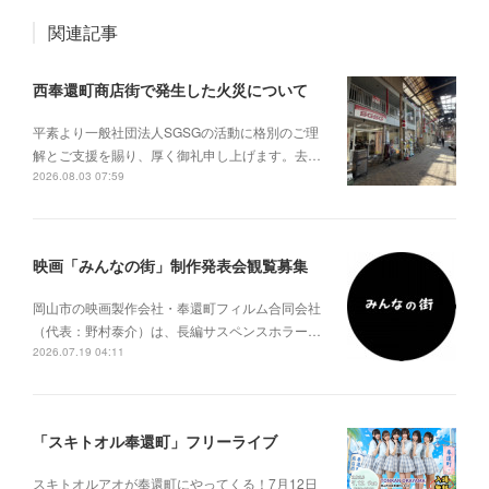
関連記事
西奉還町商店街で発生した火災について
平素より一般社団法人SGSGの活動に格別のご理
解とご支援を賜り、厚く御礼申し上げます。去…
2026.08.03 07:59
映画「みんなの街」制作発表会観覧募集
岡山市の映画製作会社・奉還町フィルム合同会社
（代表：野村泰介）は、長編サスペンスホラー…
2026.07.19 04:11
「スキトオル奉還町」フリーライブ
スキトオルアオが奉還町にやってくる！7月12日