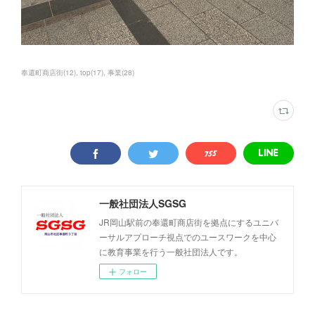
奉還町商店街
(
12
)
top
(
17
)
事業
(
28
)
一般社団法人SGSG
JR岡山駅前の奉還町商店街を拠点にするユニバ
ーサルアプローチ視点でのユースワークを中心
に教育事業を行う一般社団法人です。
フォロー