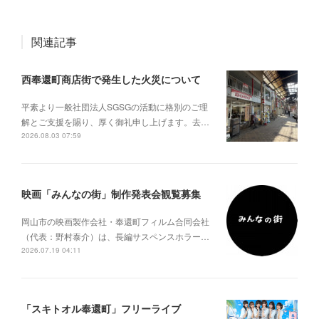
関連記事
西奉還町商店街で発生した火災について
平素より一般社団法人SGSGの活動に格別のご理
解とご支援を賜り、厚く御礼申し上げます。去…
2026.08.03 07:59
映画「みんなの街」制作発表会観覧募集
岡山市の映画製作会社・奉還町フィルム合同会社
（代表：野村泰介）は、長編サスペンスホラー…
2026.07.19 04:11
「スキトオル奉還町」フリーライブ