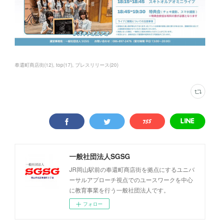
奉還町商店街
(
12
)
top
(
17
)
プレスリリース
(
20
)
一般社団法人SGSG
JR岡山駅前の奉還町商店街を拠点にするユニバ
ーサルアプローチ視点でのユースワークを中心
に教育事業を行う一般社団法人です。
フォロー