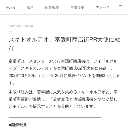
Home
沿革
団体概要
事業概要
アクセス
お問合せ
会員募集
グループ事業リンク集
2026.03.02 02:00
レンタルスペースについて
中期計画（2026-2031）
スキトオルアオ、奉還町商店街PR大使に就
任
奉還町ユースセンターおよび奉還町商店街は、アイドルグル
ープ「スキトオルアオ」を奉還町商店街PR大使に任命し、
2026年3月30日（月）18-20時に就任イベントを開催いたしま
す。
本取り組みは、若年層に人気を集めるスキトオルアオと、奉
還町商店街が連携し、「若者文化と地域商店街をつなぐ新し
いモデル」を提示することを目的としています。
________________________________________
■開催概要