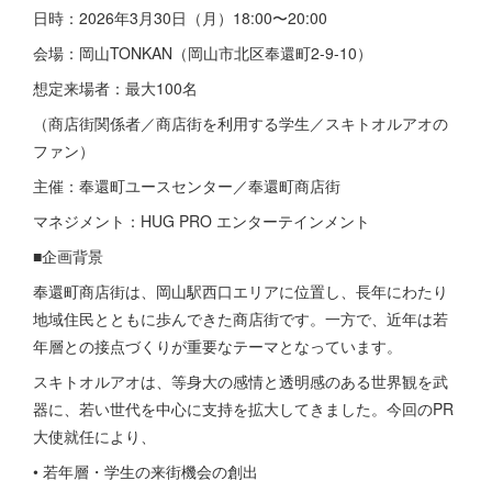
日時：2026年3月30日（月）18:00〜20:00
会場：岡山TONKAN（岡山市北区奉還町2-9-10）
想定来場者：最大100名
（商店街関係者／商店街を利用する学生／スキトオルアオの
ファン）
主催：奉還町ユースセンター／奉還町商店街
マネジメント：HUG PRO エンターテインメント
■企画背景
奉還町商店街は、岡山駅西口エリアに位置し、長年にわたり
地域住民とともに歩んできた商店街です。一方で、近年は若
年層との接点づくりが重要なテーマとなっています。
スキトオルアオは、等身大の感情と透明感のある世界観を武
器に、若い世代を中心に支持を拡大してきました。今回のPR
大使就任により、
• 若年層・学生の来街機会の創出